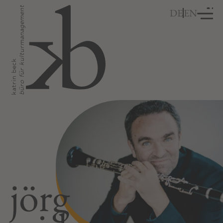
büro für kulturmanagement
DE
EN
katrin beck
jörg