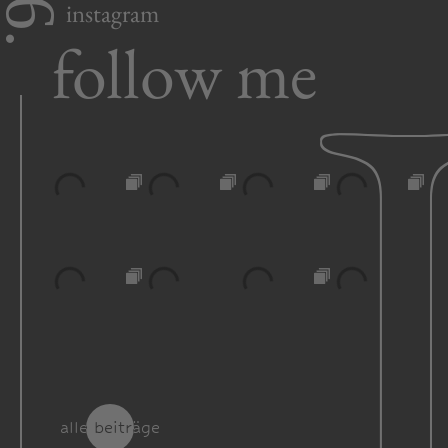
6.
instagram
follow me
alle beiträge
alle beiträge