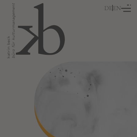
büro für kulturmanagement
DE
EN
katrin beck