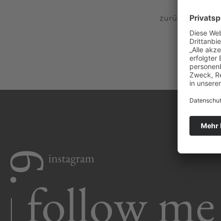
zurück zur übe
zurück zur übe
6.
instagram
follow me