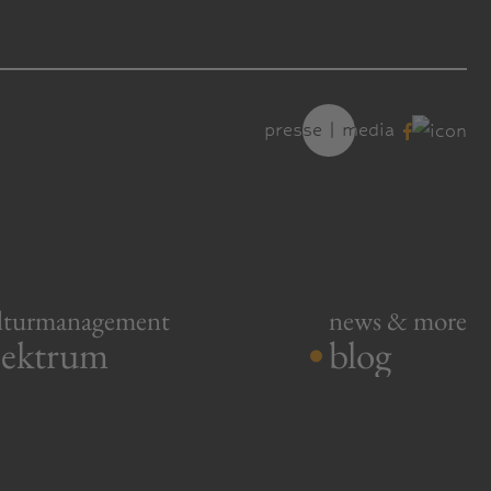
presse | media
presse | media
.
lturmanagement
news & more
pektrum
blog