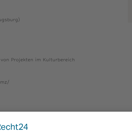
ugsburg)
von Projekten im Kulturbereich
lmz/