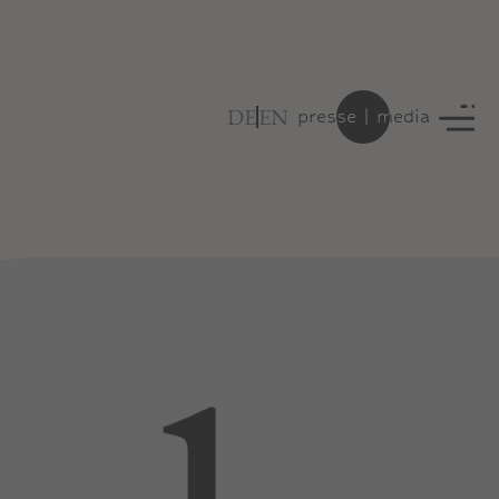
DE
EN
presse | media
presse | media