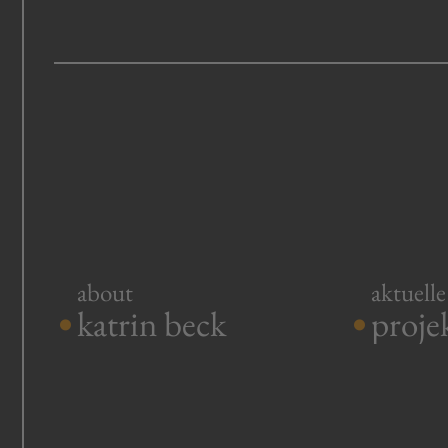
.
.
about
aktuelle
katrin beck
proje