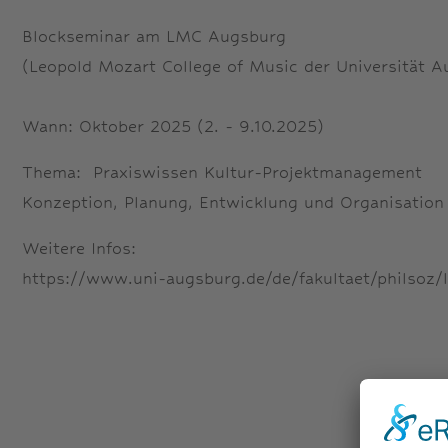
Blockseminar am LMC Augsburg
(Leopold Mozart College of Music der Universität A
Wann: Oktober 2025 (2. - 9.10.2025)
Thema: Praxiswissen Kultur-Projektmanagement
Konzeption, Planung, Entwicklung und Organisation 
Weitere Infos:
https://www.uni-augsburg.de/de/fakultaet/philsoz/