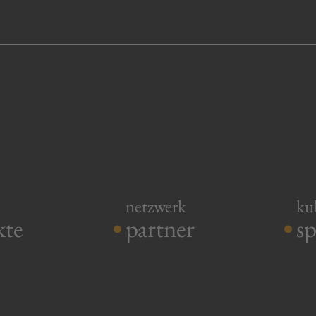
.
.
netzwerk
ku
kte
partner
s